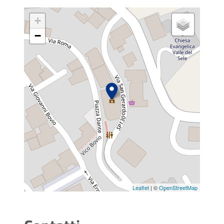
+
−
Leaflet
| ©
OpenStreetMap