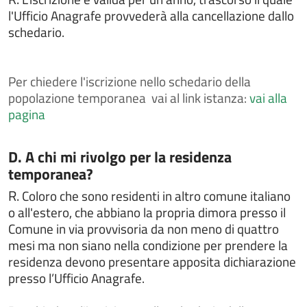
Chiedere il rilascio del passaporto
l'Ufficio Anagrafe provvederà alla cancellazione dallo
schedario.
Chiedere il rilascio della tessera elettorale
Chiedere il rilascio di certificati anagrafici
Chiedere il rilascio di certificati ed estratti di atti di
Per
chiedere l'iscrizione nello schedario della
stato civile
popolazione temporanea vai al link istanza:
vai alla
pagina
Chiedere il rilascio di certificati ed estratti di leva
militare
Chiedere il rilascio di certificato di iscrizione alle liste
Categoria:
D. A chi mi rivolgo per la residenza
elettorali
temporanea?
Chiedere il rilascio di copia integrale di atti di stato
R.
Coloro che sono residenti in altro comune italiano
civile
o all'estero, che abbiano la propria dimora presso il
Chiedere il rilascio o il rinnovo della carta d'identità
Comune in via provvisoria da non meno di quattro
elettronica
mesi ma non siano nella condizione per prendere la
Chiedere il voto assistito
residenza devono presentare apposita dichiarazione
Chiedere l'assegnazione del numero civico
presso l’Ufficio Anagrafe.
Chiedere l'attestazione di soggiorno permanente per