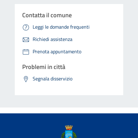
Presentare una pratica per attività produttiva
Contatta il comune
Prestazioni sociali agevolate
Leggi le domande frequenti
Procedura di riversamento
Reddito di cittadinanza (RdC)
Richiedi assistenza
Richiesta Svincolo Fidejussione
Prenota appuntamento
Richiesta autorizzazione alla sosta nei parcheggi
rosa
Problemi in città
Richiesta autorizzazione, modifica o rinnovo di
Segnala disservizio
autorizzazione al transito in Area Pedonale o Zona a
Traffico Limitato
Richiesta concessione in diritto di proprietà suolo
P.I.P.
Richiesta congedo di maternità e paternità
Richiesta contributo libri di testo per la scuola
prigiogio
Richiesta contributo libri di testo per le scuole