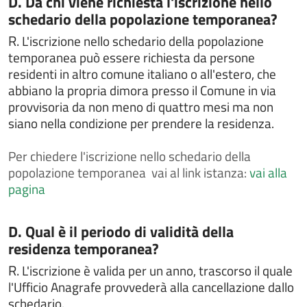
D. Da chi viene richiesta l'iscrizione nello
Chiedere la pubblicazione di matrimonio
schedario della popolazione temporanea?
Chiedere la rettifica di dati anagrafici in atti di stato
R.
L'iscrizione nello schedario della popolazione
civile
temporanea può essere richiesta da persone
Chiedere la sepoltura nei cimiteri comunali
residenti in altro comune italiano o all'estero, che
Chiedere un interpello
abbiano la propria dimora presso il Comune in via
provvisoria da non meno di quattro mesi ma non
Chiedere un rimborso per erroneo versamento
siano nella condizione per prendere la residenza.
Comunicare i dati del conducente o del locatario a
seguito di un accertamento di violazione
Per
chiedere l'iscrizione nello schedario della
Contestazioni e ricorsi a verbali o atti di
popolazione temporanea vai al link istanza:
vai alla
accertamento
pagina
Contributo per il superamento e l'eliminazione di
barriere architettoniche in edifici privati
Categoria:
D. Qual è il periodo di validità della
Contributo per l’acquisto di libri di testo
residenza temporanea?
Costituire un'unione civile
R.
L'iscrizione è valida per un anno, trascorso il quale
Denuncia di smarrimento sottrazione distruzione
l'Ufficio Anagrafe provvederà alla cancellazione dallo
carta di circolazione o patente di guida
schedario.