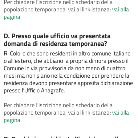
Per
chiedere l'iscrizione nello schedario della
i cittadini comunitari
popolazione temporanea vai al link istanza:
vai alla
Chiedere l'attribuzione del cognome materno al
pagina
momento della nascita
Chiedere l'autorizzazione al trasporto e alla
cremazione
Categoria:
D. Presso quale ufficio va presentata
domanda di residenza temporanea?
Chiedere l'autorizzazione alla esumazione,
estumulazione o traslazione
R.
Coloro che sono residenti in altro comune italiano
Chiedere la cittadinanza italiana
o all'estero, che abbiano la propria dimora presso il
Comune in via provvisoria da non meno di quattro
Chiedere la concessione di spazi comunali per
attività culturali o sportive
mesi ma non siano nella condizione per prendere la
residenza devono presentare apposita dichiarazione
Chiedere la concessione, il rinnovo e/o la rinuncia di
presso l’Ufficio Anagrafe.
loculo od ossario
Chiedere la concessione, il rinnovo e/o la rinuncia di
Per
chiedere l'iscrizione nello schedario della
loculo od ossario
popolazione temporanea vai al link istanza:
vai alla
Chiedere la consultazione e la copia delle liste
pagina
elettorali
Chiedere la legalizzazione di fotografia
Categoria: