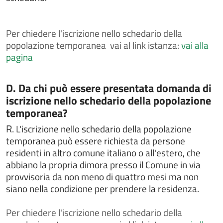
Depositare o ritirare le disposizioni anticipate di
trattamento (DAT)
Dichiarare l'avvenuta riconciliazione con il coniuge
Per
chiedere l'iscrizione nello schedario della
popolazione temporanea vai al link istanza:
vai alla
Dichiarare l'esatta indicazione del nome composto da
più elementi
pagina
Dichiarazione di dimora abituale per cittadini
extracomunitari
Categoria:
D. Da chi può essere presentata domanda di
Dissequestro di veicoli sequestrati perchè sprovvisti
iscrizione nello schedario della popolazione
di assicurazione
temporanea?
Donazione degli organi
R.
L'iscrizione nello schedario della popolazione
FAQ
temporanea può essere richiesta da persone
residenti in altro comune italiano o all'estero, che
Gestire un'area verde
abbiano la propria dimora presso il Comune in via
IMU - Imposta Municipale Unica
provvisoria da non meno di quattro mesi ma non
Intrattenimenti, spettacoli, eventi e manifestazioni
siano nella condizione per prendere la residenza.
Iscriversi all'albo comunale delle associazioni
Per
chiedere l'iscrizione nello schedario della
Iscriversi o cancellarsi dall'albo degli scrutatori