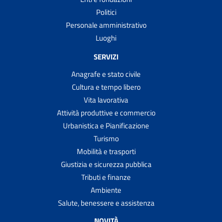
Suggerimenti e Segnalazioni
Politici
TARI - Tassa rifiuti
Personale amministrativo
TASI - Tassa per i servizi indivisibili
Luoghi
Trascrivere atti di stato civile formati all'estero
SERVIZI
Trasportare cadaveri, ceneri o resti mortali all'estero
Anagrafe e stato civile
Trasportare salme, cadaveri, ceneri o resti mortali
Cultura e tempo libero
all'interno del territorio italiano
Vita lavorativa
Trasporto Scolastico
Attività produttive e commercio
Trasporto scolastico scuolabus
Urbanistica e Pianificazione
Turismo
Votare al proprio domicilio
Mobilità e trasporti
Votare presso ospedali, case di riposo e carceri
Giustizia e sicurezza pubblica
Tributi e finanze
Ambiente
Salute, benessere e assistenza
NOVITÀ