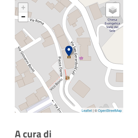
+
−
Leaflet
| ©
OpenStreetMap
A cura di