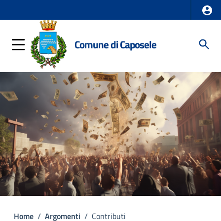
Comune di Caposele
Home
/
Argomenti
/
Contributi