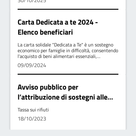
30/10/2025
Carta Dedicata a te 2024 -
Elenco beneficiari
La carta solidale "Dedicata a Te" è un sostegno
economico per famiglie in difficoltà, consentendo
l'acquisto di beni alimentari essenziali,
carburante e trasporto pubblico.
09/09/2024
Avviso pubblico per
l’attribuzione di sostegni alle
famiglie che versano in stato di
Tassa sui rifiuti
bisogno per il pagamento della
18/10/2023
TARI