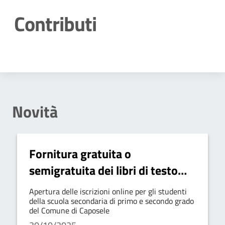
Contributi
Dettagli della notizia
Novità
Fornitura gratuita o
semigratuita dei libri di testo
per l’anno scolastico 2025/2026
Apertura delle iscrizioni online per gli studenti
della scuola secondaria di primo e secondo grado
del Comune di Caposele