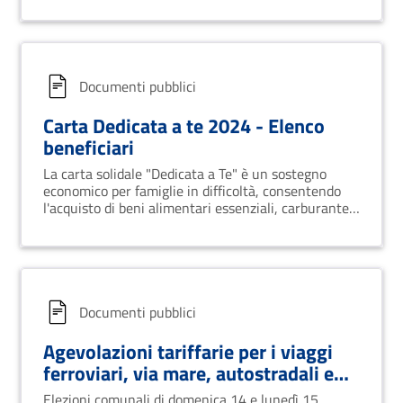
Documenti pubblici
Carta Dedicata a te 2024 - Elenco
beneficiari
La carta solidale "Dedicata a Te" è un sostegno
economico per famiglie in difficoltà, consentendo
l'acquisto di beni alimentari essenziali, carburante e
trasporto pubblico.
Documenti pubblici
Agevolazioni tariffarie per i viaggi
ferroviari, via mare, autostradali e
aerei
Elezioni comunali di domenica 14 e lunedì 15