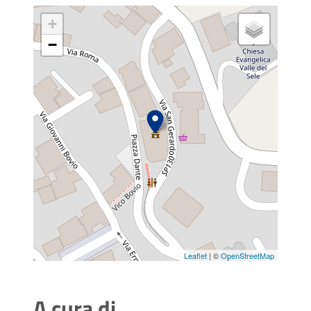
+
−
Leaflet
| ©
OpenStreetMap
A cura di