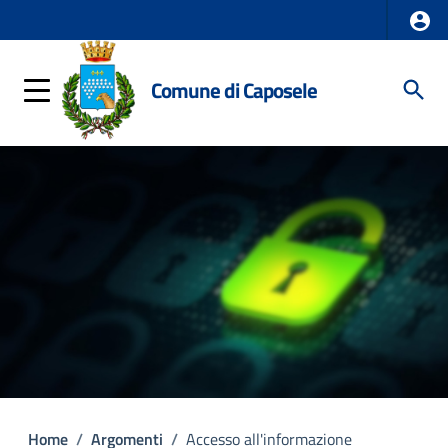
Comune di Caposele
Home
/
Argomenti
/
Accesso all'informazione