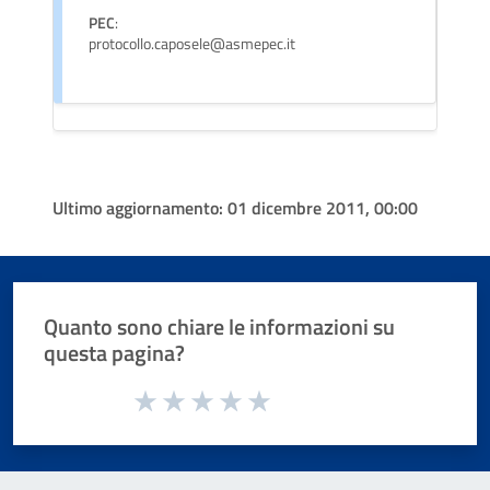
PEC
:
protocollo.caposele@asmepec.it
Ultimo aggiornamento:
01 dicembre 2011, 00:00
Quanto sono chiare le informazioni su
questa pagina?
Valuta da 1 a 5 stelle la pagina
Valuta 1 stelle su 5
Valuta 2 stelle su 5
Valuta 3 stelle su 5
Valuta 4 stelle su 5
Valuta 5 stelle su 5