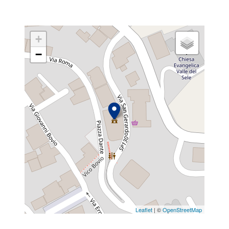
+
−
Leaflet
| ©
OpenStreetMap