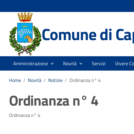
Comune di Ca
Amministrazione
Novità
Servizi
Vivere C
Home
/
Novità
/
Notizie
/
Ordinanza n° 4
Ordinanza n° 4
Dettagli della notizia
Ordinanza n° 4