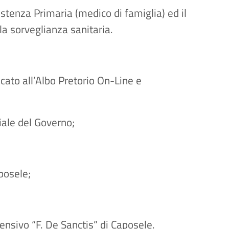
istenza Primaria (medico di famiglia) ed il
la sorveglianza sanitaria.
ato all’Albo Pretorio On-Line e
riale del Governo;
posele;
rensivo “F. De Sanctis” di Caposele.