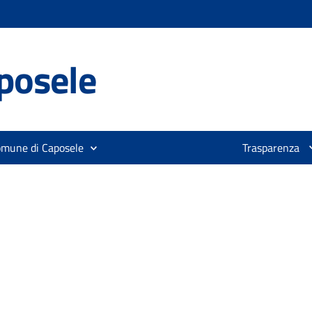
posele
omune di Caposele
Trasparenza