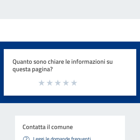
Quanto sono chiare le informazioni su
questa pagina?
Valuta da 1 a 5 stelle la pagina
Valuta 1 stelle su 5
Valuta 2 stelle su 5
Valuta 3 stelle su 5
Valuta 4 stelle su 5
Valuta 5 stelle su 5
Contatta il comune
Leggi le domande frequenti