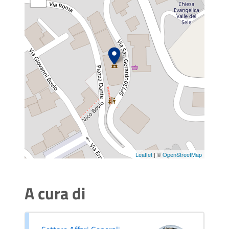
Leaflet
| ©
OpenStreetMap
A cura di