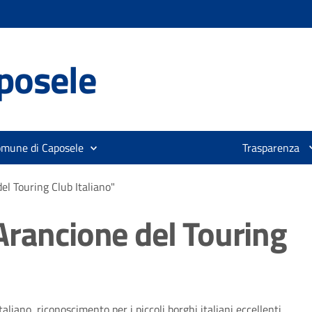
posele
omune di Caposele
Trasparenza
el Touring Club Italiano"
Arancione del Touring
liano, riconoscimento per i piccoli borghi italiani eccellenti.