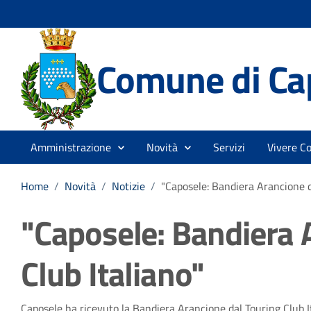
Comune di Ca
Amministrazione
Novità
Servizi
Vivere C
Home
/
Novità
/
Notizie
/
"Caposele: Bandiera Arancione d
"Caposele: Bandiera 
Club Italiano"
Caposele ha ricevuto la Bandiera Arancione dal Touring Club Ita