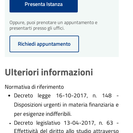
Presenta Istanza
30
Conclusione del
Oppure, puoi prenotare un appuntamento e
procedimento
giorni
presentarti presso gli uffici.
Il procedimento amministrativo
sarà concluso entro un massimo
Richiedi appuntamento
di 30 giorni dalla presentazione
dell'istanza.
Ulteriori informazioni
Normativa di riferimento
Decreto legge 16-10-2017, n. 148 -
Disposizioni urgenti in materia finanziaria e
per esigenze indifferibili.
Decreto legislativo 13-04-2017, n. 63 -
Effettività del diritto allo studio attraverso