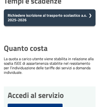
Tempi e scadenze
Richiedere iscrizione al trasporto scolastico a.s.
2025-2026
5
Presa in carico
Dopo aver presentato la tua
giorni
richiesta, il comune avvia il
Quanto costa
procedimento e prenderà in carico
la tua domanda in 5 giorni.
La quota a carico utente viene stabilita in relazione alla
soglia ISEE di appartenenza stabilite nel regolamento
per l’individuazione delle tariffe dei servizi a domanda
10
Eventuale richiesta di
individuale.
integrazioni
giorni
Durante l'istruttoria, potrebbero
essere necessarie integrazioni. Il
Accedi al servizio
comune ti invierà una richiesta di
integrazioni entro 10 giorni
dall'avvio del procedimento.