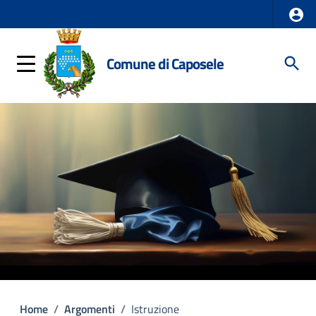
Comune di Caposele
Home
/
Argomenti
/
Istruzione