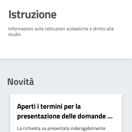
Istruzione
Dettagli della notizia
Informazioni sulle istituzioni scolastiche e diritto alla
studio
Novità
Aperti i termini per la
presentazione delle domande di
iscrizione al Servizio del
La richiesta va presentata inderogabilmente