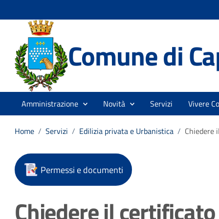
Comune di Ca
Amministrazione
Novità
Servizi
Vivere C
Home
/
Servizi
/
Edilizia privata e Urbanistica
/
Chiedere i
Permessi e documenti
Chiedere il certificat