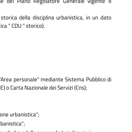
one del Piano Regolatore Generale vigente o
orica della disciplina urbanistica, in un dato
ca “ CDU ” storico).
'"Area personale" mediante Sistema Pubblico di
IE) o Carta Nazionale dei Servizi (Cns);
ione urbanistica";
rbanistica";