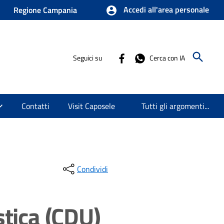
Accedi all'area personale
Regione Campania
Seguici su
Cerca con IA
Contatti
Visit Caposele
Tutti gli argomenti...
Condividi
stica (CDU)