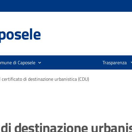
posele
omune di Caposele
Trasparenza
l certificato di destinazione urbanistica (CDU)
o di destinazione urbani