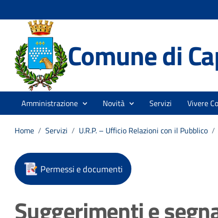
Comune di Ca
Amministrazione
Novità
Servizi
Vivere C
Home
/
Servizi
/
U.R.P. – Ufficio Relazioni con il Pubblico
/
Permessi e documenti
Suggerimenti e segna