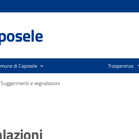
posele
omune di Caposele
Trasparenza
Suggerimenti e segnalazioni
lazioni