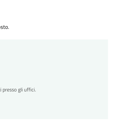
osto.
resso gli uffici.