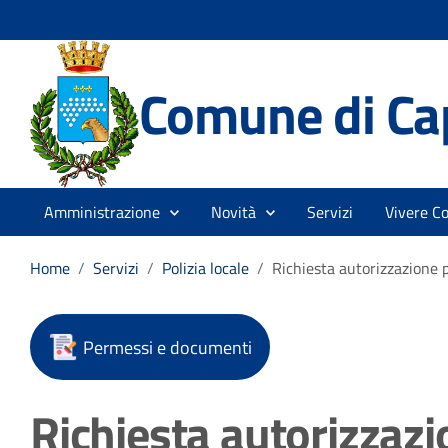
Comune di Ca
Amministrazione
Novità
Servizi
Vivere C
Home
/
Servizi
/
Polizia locale
/
Richiesta autorizzazione p
Permessi e documenti
Richiesta autorizzazi