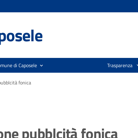
posele
omune di Caposele
Trasparenza
ubblcità fonica
one pubblcità fonica