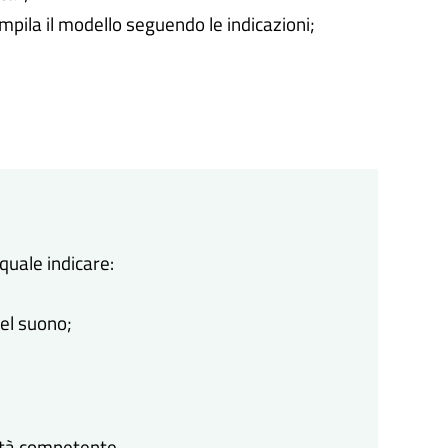
ompila il modello seguendo le indicazioni;
quale indicare:
del suono;
rità competente.