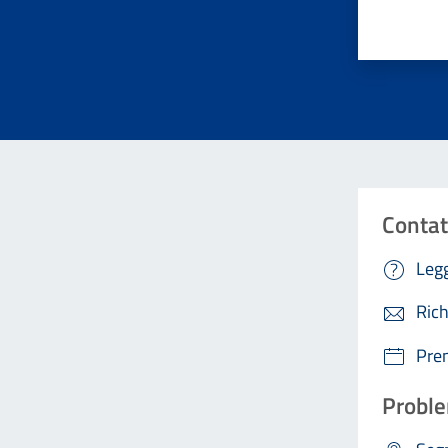
Valuta da 
Contat
Legg
Rich
Pre
Proble