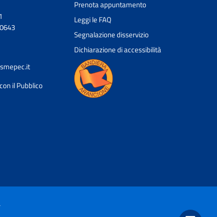
Prenota appuntamento
1
Leggi le FAQ
20643
Segnalazione disservizio
Dichiarazione di accessibilità
smepec.it
con il Pubblico
Ciao 👋
Come posso esserti utile?
smart_toy
à