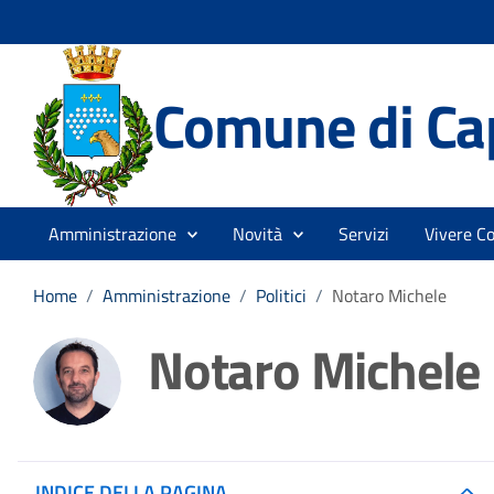
Comune di Ca
Amministrazione
Novità
Servizi
Vivere C
Home
/
Amministrazione
/
Politici
/
Notaro Michele
Notaro Michele
INDICE DELLA PAGINA