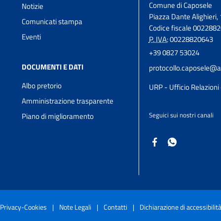
Comune di Caposele
Notizie
Piazza Dante Alighieri, 
Comunicati stampa
Codice fiscale 002288
Eventi
P. IVA:
00228820643
+39 0827 53024
DOCUMENTI E DATI
protocollo.caposele@a
Albo pretorio
URP - Ufficio Relazioni 
Amministrazione trasparente
Seguici sui nostri canali
Piano di miglioramento
Privacy-Cookies
|
Note Legali
|
Contatti
|
Dichiarazione di accessibilit