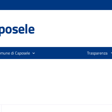
posele
omune di Caposele
Trasparenza