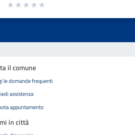
1 a 5 stelle la pagina
Valuta 1 stelle su 5
Valuta 2 stelle su 5
Valuta 3 stelle su 5
Valuta 4 stelle su 5
Valuta 5 stelle su 5
ta il comune
i le domande frequenti
iedi assistenza
nota appuntamento
mi in città