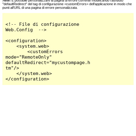
Note:
È possibile personalizzare la pagina di errore corrente modificando l'attributo
"defaultRedirect" del tag di configurazione <customErrors> dell'applicazione in modo che
punti all'URL di una pagina di errore personalizzata.
<!-- File di configurazione 
Web.Config  -->

<configuration>

    <system.web>

        <customErrors 
mode="RemoteOnly" 
defaultRedirect="mycustompage.h
tm"/>

    </system.web>

</configuration>