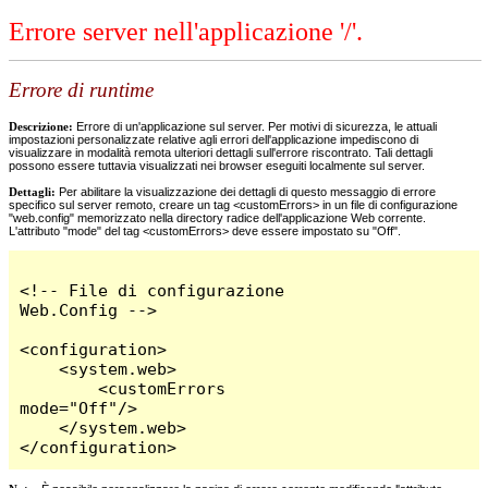
Errore server nell'applicazione '/'.
Errore di runtime
Descrizione:
Errore di un'applicazione sul server. Per motivi di sicurezza, le attuali
impostazioni personalizzate relative agli errori dell'applicazione impediscono di
visualizzare in modalità remota ulteriori dettagli sull'errore riscontrato. Tali dettagli
possono essere tuttavia visualizzati nei browser eseguiti localmente sul server.
Dettagli:
Per abilitare la visualizzazione dei dettagli di questo messaggio di errore
specifico sul server remoto, creare un tag <customErrors> in un file di configurazione
"web.config" memorizzato nella directory radice dell'applicazione Web corrente.
L'attributo "mode" del tag <customErrors> deve essere impostato su "Off".
<!-- File di configurazione 
Web.Config -->

<configuration>

    <system.web>

        <customErrors 
mode="Off"/>

    </system.web>

</configuration>