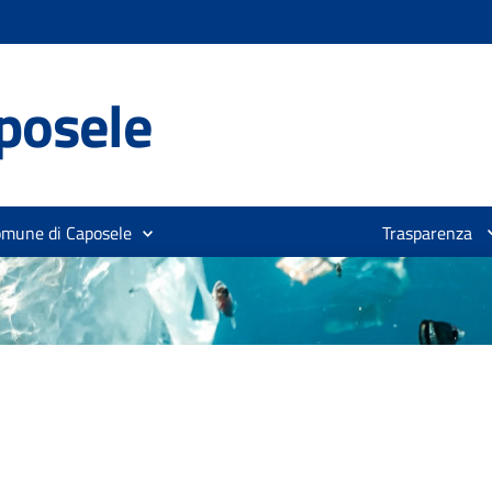
posele
omune di Caposele
Trasparenza