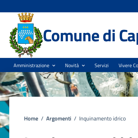
Comune di Ca
Amministrazione
Novità
Servizi
Vivere C
Home
/
Argomenti
/
Inquinamento idrico