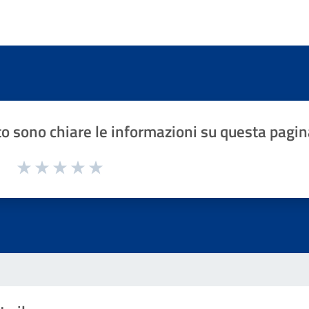
o sono chiare le informazioni su questa pagin
1 a 5 stelle la pagina
Valuta 1 stelle su 5
Valuta 2 stelle su 5
Valuta 3 stelle su 5
Valuta 4 stelle su 5
Valuta 5 stelle su 5