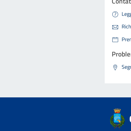
Contat
Legg
Rich
Pre
Proble
Segn