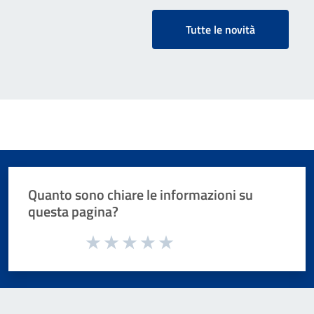
Tutte le novità
Quanto sono chiare le informazioni su
questa pagina?
Valuta da 1 a 5 stelle la pagina
Valuta 1 stelle su 5
Valuta 2 stelle su 5
Valuta 3 stelle su 5
Valuta 4 stelle su 5
Valuta 5 stelle su 5