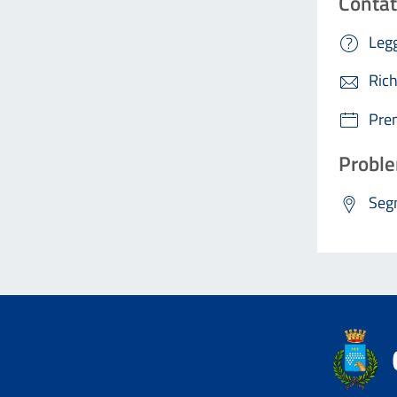
Contat
Legg
Rich
Pre
Proble
Segn