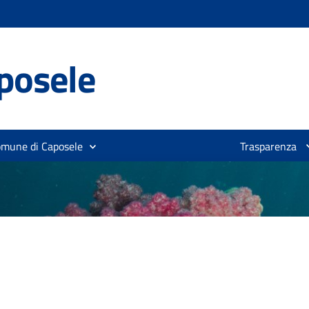
posele
omune di Caposele
Trasparenza