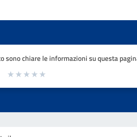
o sono chiare le informazioni su questa pagin
1 a 5 stelle la pagina
Valuta 1 stelle su 5
Valuta 2 stelle su 5
Valuta 3 stelle su 5
Valuta 4 stelle su 5
Valuta 5 stelle su 5