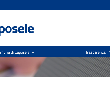
posele
omune di Caposele
Trasparenza