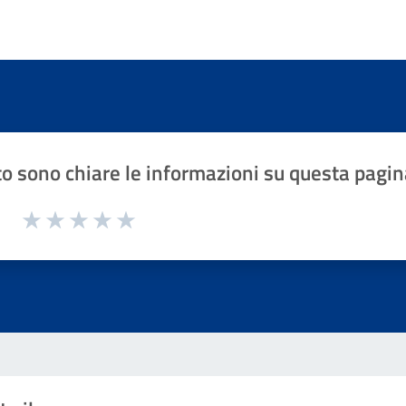
o sono chiare le informazioni su questa pagin
1 a 5 stelle la pagina
Valuta 1 stelle su 5
Valuta 2 stelle su 5
Valuta 3 stelle su 5
Valuta 4 stelle su 5
Valuta 5 stelle su 5