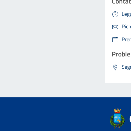
Contat
Legg
Rich
Pre
Proble
Segn