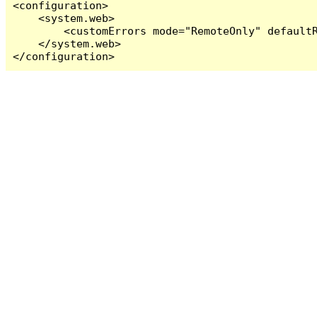
<configuration>

    <system.web>

        <customErrors mode="RemoteOnly" defaultR
    </system.web>

</configuration>