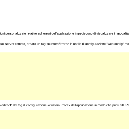
oni personalizzate relative agli errori dell'applicazione impediscono di visualizzare in modalità 
co sul server remoto, creare un tag <customErrors> in un file di configurazione "web.config" me
tRedirect" del tag di configurazione <customErrors> dell'applicazione in modo che punti all'UR