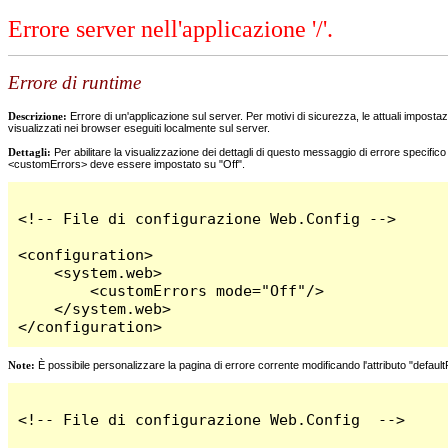
Errore server nell'applicazione '/'.
Errore di runtime
Descrizione:
Errore di un'applicazione sul server. Per motivi di sicurezza, le attuali impostazi
visualizzati nei browser eseguiti localmente sul server.
Dettagli:
Per abilitare la visualizzazione dei dettagli di questo messaggio di errore specifi
<customErrors> deve essere impostato su "Off".
<!-- File di configurazione Web.Config -->

<configuration>

    <system.web>

        <customErrors mode="Off"/>

    </system.web>

</configuration>
Note:
È possibile personalizzare la pagina di errore corrente modificando l'attributo "defaul
<!-- File di configurazione Web.Config  -->
