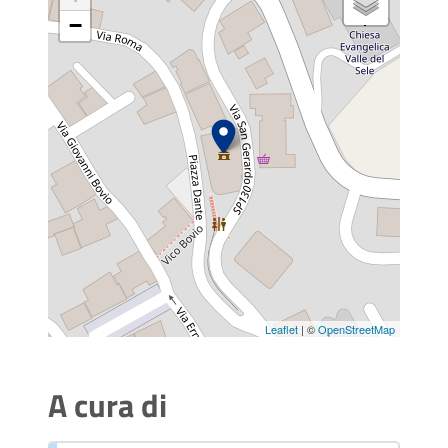
−
Leaflet
| ©
OpenStreetMap
A cura di