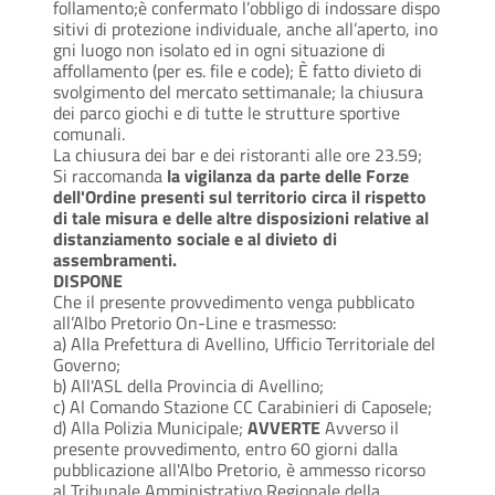
follamento;è confermato l’obbligo di indossare dispo
sitivi di protezione individuale, anche all’aperto, ino
gni luogo non isolato ed in ogni situazione di
affollamento (per es. file e code); È fatto divieto di
svolgimento del mercato settimanale;
la chiusura
dei parco giochi e di tutte le strutture sportive
comunali.
La chiusura dei bar e dei ristoranti alle ore 23.59;
Si raccomanda
la vigilanza da parte delle Forze
dell'Ordine presenti sul territorio circa il rispetto
di tale misura e delle altre disposizioni relative al
distanziamento sociale e al divieto di
assembramenti.
DISPONE
Che il presente provvedimento venga pubblicato
all’Albo Pretorio On-Line e trasmesso:
a) Alla Prefettura di Avellino, Ufficio Territoriale del
Governo;
b) All'ASL della Provincia di Avellino;
c) Al Comando Stazione CC Carabinieri di Caposele;
d) Alla Polizia Municipale;
AVVERTE
Avverso il
presente provvedimento, entro 60 giorni dalla
pubblicazione all'Albo Pretorio, è ammesso ricorso
al Tribunale Amministrativo Regionale della