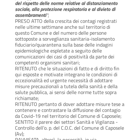
del rispetto delle norme relative al distanziamento
sociale, alla protezione respiratoria e al divieto di
assembramenti
“
;
PRESO ATTO della crescita dei contagi registrati
nelle ultime settimane anche sul territorio di
questo Comune e del numero delle persone
sottoposte a sorveglianza sanitaria-isolamento
fiduciario/quarantena sulla base delle indagini
epidemiologiche espletate a seguito delle
comunicazioni dei casi di positività da parte dei
competenti organismi sanitari;
RITENUTO che le situazioni di fatto e di diritto fin
qui esposte e motivate integrano le condizioni di
eccezionalità ed urgente necessità di adottare
misure precauzionali a tutela della sanità e della
salute pubblica, ai sensi delle norme tutte sopra
richiamate;
RITENUTO pertanto di dover adottare misure tese a
contenere e contrastare la diffusione del contagio
da Covid-19 nel territorio del Comune di Caposele;
SENTITO il parere dei settori Sanità e Vigilanza -
Controllo dell’o. p. del C.O.C. del Comune di Caposele
(Av);
RAVVISATA, altresì, la necessità, in via