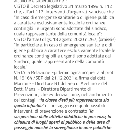
alcoliche e superalcoliche”;
VISTO il Decreto legislativo 31 marzo 1998 n. 112
che, all’art.117 (Interventi d'urgenza), sancisce che
“In caso di emergenze sanitarie o di igiene pubblica
a carattere esclusivamente locale le ordinanze
contingibili e urgenti sono adottate dal sindaco,
quale rappresentante della comunità locale”;
VISTO l’art.50 d.lgs. 18 agosto 2000 n.267, (omissis)
“In particolare, in caso di emergenze sanitarie o di
igiene pubblica a carattere esclusivamente locale le
ordinanze contingibili e urgenti sono adottate dal
Sindaco, quale rappresentante della comunità
locale.”.
VISTA la Relazione Epidemiologica acquisita al prot.
N. 15164 /SEP del 21.12.2021 a firma del dott.
Morrone - Direttore RT del Sep di Avellino e del
Dott. Manzi - Direttore Dipartimento di
Prevenzione, che evidenzia come, nell’andamento
dei contagi,
“
la classe d’età più rappresentata sia
quella infantile
”
e che suggerisce quali possibili
interventi di prevenzione e contrasto
“
la
sospensione delle attività didattiche in presenza, la
chiusura di luoghi aperti al pubblico e delle aree di
passeggio nonchè la sorveglianza in aree pubbliche