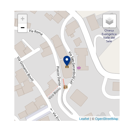
+
−
Leaflet
| ©
OpenStreetMap