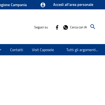
Accedi all'area personale
egione Campania
Seguici su
Cerca con IA
Contatti
Visit Caposele
Tutti gli argomenti...