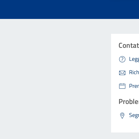
Contat
Legg
Rich
Pre
Proble
Segn