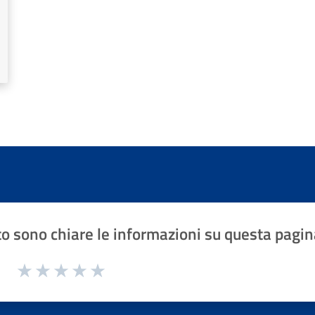
o sono chiare le informazioni su questa pagin
1 a 5 stelle la pagina
Valuta 1 stelle su 5
Valuta 2 stelle su 5
Valuta 3 stelle su 5
Valuta 4 stelle su 5
Valuta 5 stelle su 5