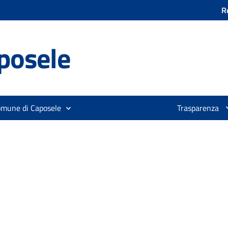
R
posele
omune di Caposele
Trasparenza